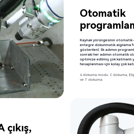
Otomatik
programla
Kaynak yörüngesinin otomatik o
entegre dokunmatik algılama f
gösterilen). İlk adımın progra
sonraki her adımın otomatik ol
optimize edilmiş çok katmanlı y
hesaplanması için kolay çok kat
4 dokuma modu: C dokuma, Eli
ve T dokuma.
 çıkış,