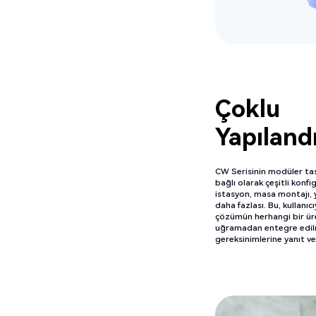
Çoklu
Yapıland
CW Serisinin modüler tasar
bağlı olarak çeşitli konf
istasyon, masa montajı,
daha fazlası. Bu, kullanıc
çözümün herhangi bir üre
uğramadan entegre edilme
gereksinimlerine yanıt ve