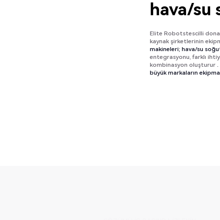
hava/su
Elite Robotstescilli don
kaynak şirketlerinin ekipm
makineleri; hava/su soğu
entegrasyonu, farklı ihti
kombinasyon oluşturur
.
büyük markaların ekipman