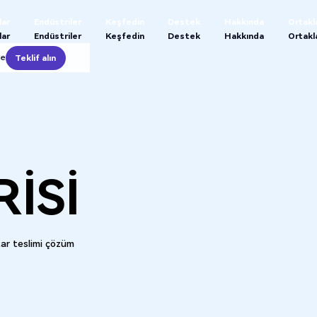
lar
Endüstriler
Keşfedin
Destek
Hakkında
Ortakl
lar
Endüstriler
Keşfedin
Destek
Hakkında
Ortakl
le
Teklif alın
Teklif alın
ISI
tar teslimi çözüm