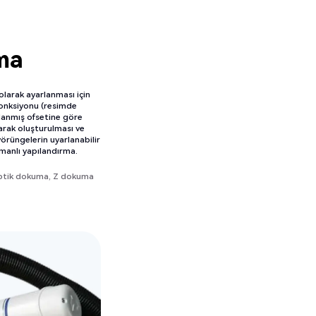
ma
larak ayarlanması için
onksiyonu (resimde
mlanmış ofsetine göre
arak oluşturulması ve
örüngelerin uyarlanabilir
manlı yapılandırma.
ptik dokuma, Z dokuma