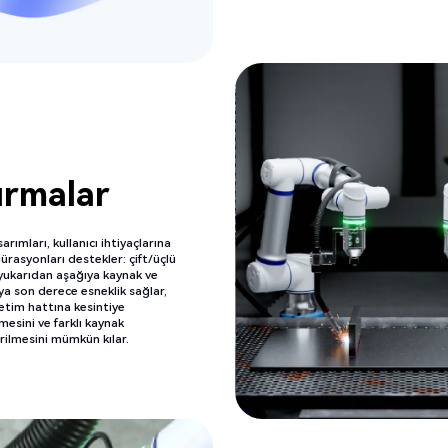
ırmalar
ımları, kullanıcı ihtiyaçlarına
igürasyonları destekler:
çift/üçlü
 yukarıdan aşağıya kaynak
ve
ıya son derece esneklik sağlar,
tim hattına kesintiye
sini ve farklı kaynak
rilmesini mümkün kılar.