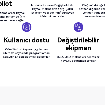
ilot
Modüler tasarım Değiştirilebilir
Olağanüstü ağırlı
kaynak makinesi ve torç. Çoklu
hattan diğerine kol
istasyon ve diğer konfigürasyon
yeniden yerleştiri
tlama aracı, kaynak
türlerini destekler.
kurulum için m
angi bir yönde (x-y-
amlanmasını sağlar.
Kullanıcı dostu
Değiştirilebilir
ekipman
Gömülü özel kaynak uygulaması
sihirbazı sayesinde programlaması
kolaydır. Ek genişletmeyi destekler.
350A/500A makineleri destekler;
hava/su soğutmalı torçlar