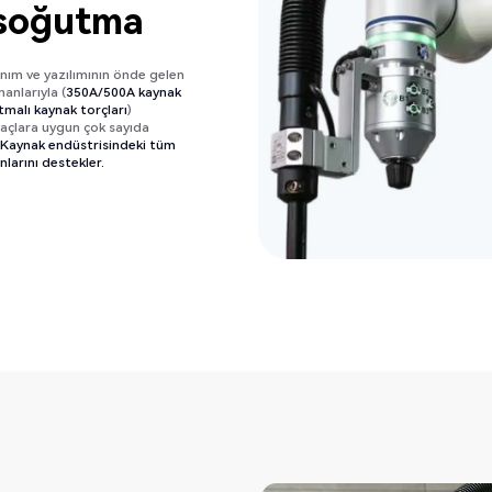
 soğutma
anım ve yazılımının önde gelen
anlarıyla (
350A/500A kaynak
tmalı kaynak torçları
)
yaçlara uygun çok sayıda
 Kaynak endüstrisindeki tüm
larını destekler.