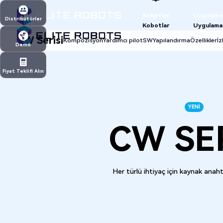
Kobotlar
Uygulama
Distribütörler
Kobotlar
Uygulama
CW Serisi
Distribütörler
Kompozisyon
Yardımcı pilot
SW
Yapılandırma
Özellikler
İz
Demo
Demo
Fiyat Teklifi Alın
Fiyat Teklifi Alın
YENI
CW SER
Her türlü ihtiyaç için kaynak anah