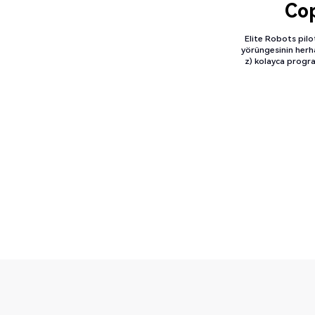
Cop
Elite Robots pilo
yörüngesinin herh
z) kolayca progr