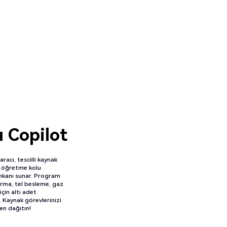
ı Copilot
racı, tescilli kaynak
la öğretme kolu
kanı sunar. Program
urma, tel besleme, gaz
çin altı adet
ir. Kaynak görevlerinizi
den dağıtın!