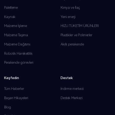
Paletleme
Kimya ve İlaç
Kaynak
Yeni enerji
Malzeme İşleme
HIZLI TÜKETIM ÜRÜNLERI
Malzeme Taşıma
Plastikler ve Polimerler
Malzeme Dağıtımı
Akıllı perakende
Robotik Hareketlilik
Perakende görevleri
Keşfedin
Destek
Tüm Haberler
İndirme merkezi
Başarı Hikayeleri
Destek Merkezi
Blog