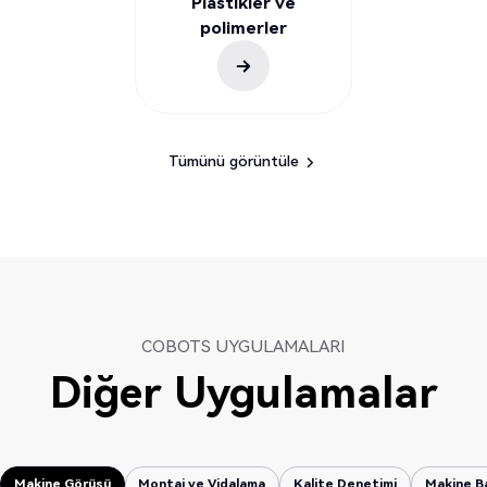
Plastikler ve
polimerler
Tümünü görüntüle
Tümünü görüntüle
COBOTS UYGULAMALARI
Diğer Uygulamalar
Makine Görüşü
Montaj ve Vidalama
Kalite Denetimi
Makine B