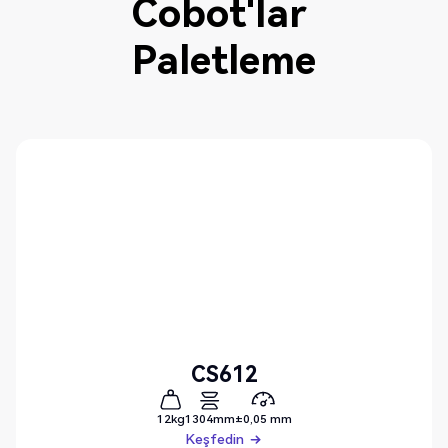
Cobot'lar
Paletleme
CS612
12kg
1304mm
±0,05 mm
Keşfedin