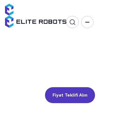
Kalite Denetimi
Kalite kontrol, ölçüm, test
Fiyat Teklifi Alın
Fiyat Teklifi Alın