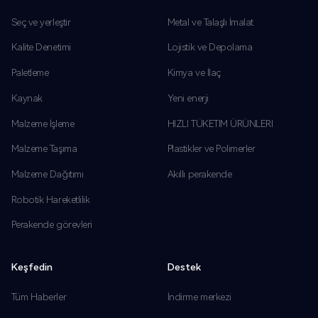
Seç ve yerleştir
Metal ve Talaşlı İmalat
Kalite Denetimi
Lojistik ve Depolama
Paletleme
Kimya ve İlaç
Kaynak
Yeni enerji
Malzeme İşleme
HIZLI TÜKETIM ÜRÜNLERI
Malzeme Taşıma
Plastikler ve Polimerler
Malzeme Dağıtımı
Akıllı perakende
Robotik Hareketlilik
Perakende görevleri
Keşfedin
Destek
Tüm Haberler
İndirme merkezi