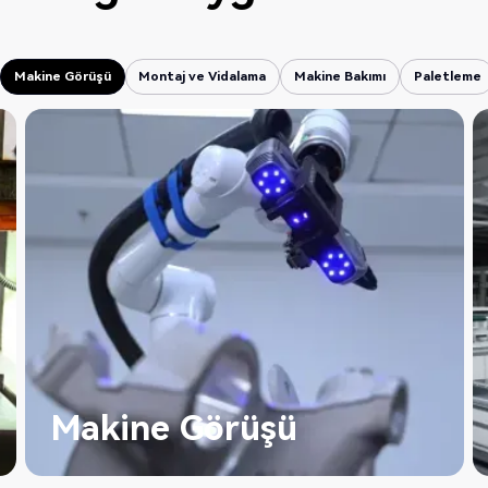
Makine Görüşü
Montaj ve Vidalama
Makine Bakımı
Paletleme
Makine Görüşü
Montaj ve Vidalama
Makine Bakımı
Paletleme
Makine Görüşü