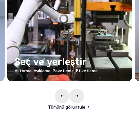
Seç ve yerleştir
P
Aktarma, Ayıklama, Paketleme, Etiketleme
Pale
Tümünü görüntüle
Tümünü görüntüle