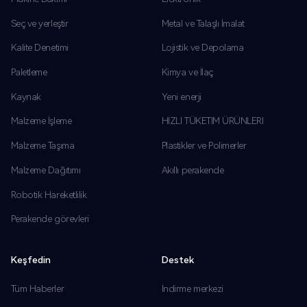
Seç ve yerleştir
Metal ve Talaşlı İmalat
Kalite Denetimi
Lojistik ve Depolama
Paletleme
Kimya ve İlaç
Kaynak
Yeni enerji
Malzeme İşleme
HIZLI TÜKETIM ÜRÜNLERI
Malzeme Taşıma
Plastikler ve Polimerler
Malzeme Dağıtımı
Akıllı perakende
Robotik Hareketlilik
Perakende görevleri
Keşfedin
Destek
Tüm Haberler
İndirme merkezi