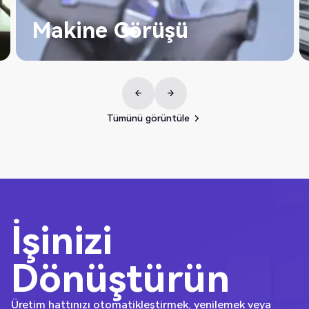
Montaj ve Vidalama
Vida/somun çakma, sıkma, cıvatalama, parça takma
yerleştirme.
Tümünü görüntüle
Tümünü görüntüle
İşinizi
Dönüştürün
Üretim hattınızı otomatikleştirmek, yenilemek veya