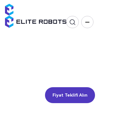
Makine Bakımı
CNC, Metal döküm, IMM, Pres
Fiyat Teklifi Alın
Fiyat Teklifi Alın