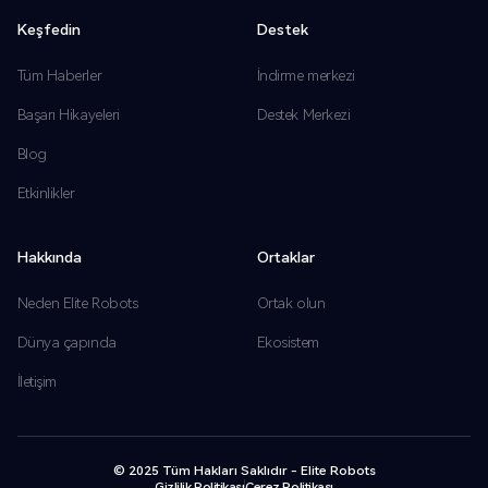
Keşfedin
Destek
Tüm Haberler
İndirme merkezi
Başarı Hikayeleri
Destek Merkezi
Blog
Etkinlikler
Hakkında
Ortaklar
Neden Elite Robots
Ortak olun
Dünya çapında
Ekosistem
İletişim
© 2025 Tüm Hakları Saklıdır - Elite Robots
Gizlilik Politikası
Çerez Politikası