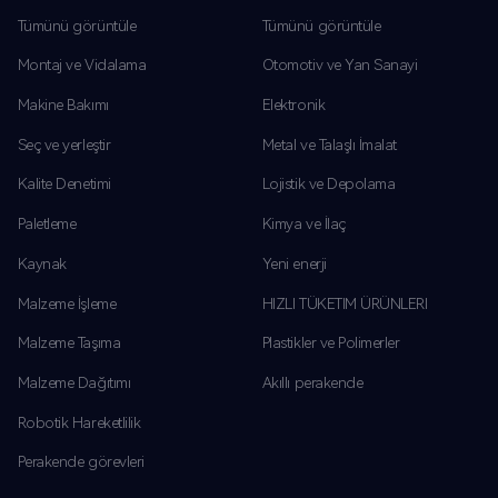
Tümünü görüntüle
Tümünü görüntüle
Montaj ve Vidalama
Otomotiv ve Yan Sanayi
Makine Bakımı
Elektronik
Seç ve yerleştir
Metal ve Talaşlı İmalat
Kalite Denetimi
Lojistik ve Depolama
Paletleme
Kimya ve İlaç
Kaynak
Yeni enerji
Malzeme İşleme
HIZLI TÜKETIM ÜRÜNLERI
Malzeme Taşıma
Plastikler ve Polimerler
Malzeme Dağıtımı
Akıllı perakende
Robotik Hareketlilik
Perakende görevleri