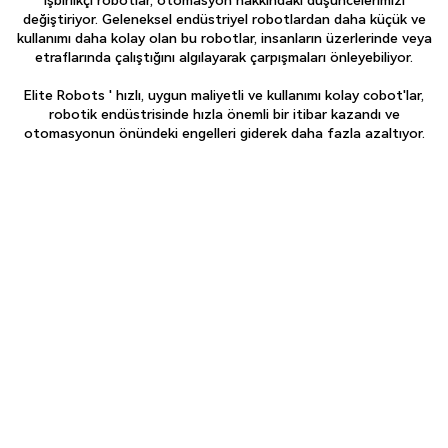
işbirlikçi robotlar, otomasyon hakkındaki düşüncelerimizi
değiştiriyor. Geleneksel endüstriyel robotlardan daha küçük ve
kullanımı daha kolay olan bu robotlar, insanların üzerlerinde veya
etraflarında çalıştığını algılayarak çarpışmaları önleyebiliyor.
Elite Robots ' hızlı, uygun maliyetli ve kullanımı kolay cobot'lar,
robotik endüstrisinde hızla önemli bir itibar kazandı ve
otomasyonun önündeki engelleri giderek daha fazla azaltıyor.