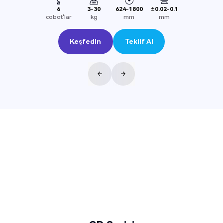
6
3-30
624-1800
±0.02-0.1
cobot'lar
kg
mm
mm
Keşfedin
Teklif Al
Keşfedin
Teklif Al