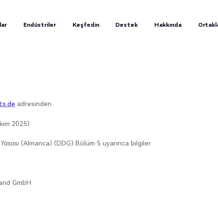
lar
Endüstriler
Keşfedin
Destek
Hakkında
Ortakl
lar
Endüstriler
Keşfedin
Destek
Hakkında
Ortakl
e
ts.de
adresinden
kim 2025)
 Yasası
(Almanca) (DDG) Bölüm 5 uyarınca bilgiler
land GmbH