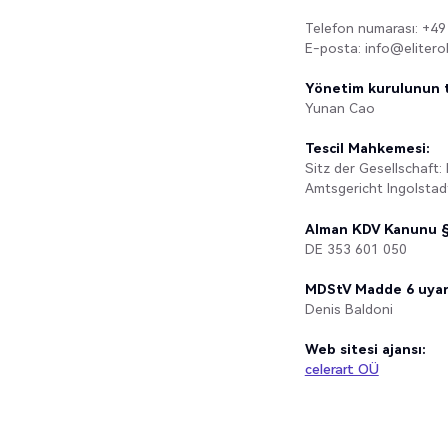
Telefon numarası: +49 
E-posta: info@elitero
Yönetim kurulunun te
Yunan Cao
Tescil Mahkemesi:
Sitz der Gesellschaft:
Amtsgericht Ingolsta
Alman KDV Kanunu § 
DE 353 601 050
MDStV Madde 6 uyarı
Denis Baldoni
Web sitesi ajansı:
celerart OÜ