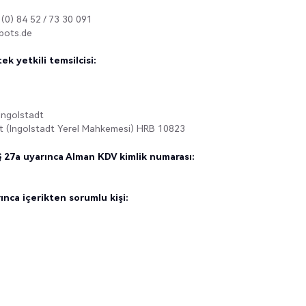
(0) 84 52 / 73 30 091
bots.de
k yetkili temsilcisi:
 Ingolstadt
dt (Ingolstadt Yerel Mahkemesi) HRB 10823
27a uyarınca Alman KDV kimlik numarası:
nca içerikten sorumlu kişi: