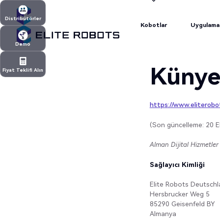
Kobotlar
Uygulama
Distribütörler
Kobotlar
Uygulama
Distribütörler
Demo
Demo
Küny
Fiyat Teklifi Alın
Fiyat Teklifi Alın
https://www.eliterobo
(Son güncelleme: 20 E
Alman Dijital Hizmetler
Sağlayıcı Kimliği
Elite Robots Deutsch
Hersbrucker Weg 5
85290 Geisenfeld BY
Almanya