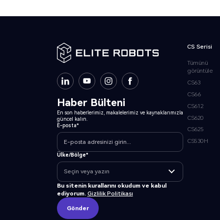
CS Serisi
Tümünü
görüntüle
CS63
CS66
Haber Bülteni
CS612
En son haberlerimiz, makalelerimiz ve kaynaklarımızla
CS620
güncel kalın.
E-posta*
CS625
CS530H
Ülke/Bölge*
Bu sitenin kurallarını okudum ve kabul
ediyorum.
Gizlilik Politikası
Gönder
Gönder