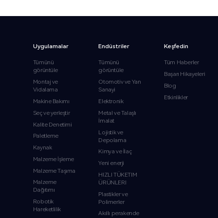
Uygulamalar
Endüstriler
Keşfedin
Tümünü
Tümünü
Tüm Haberler
görüntüle
görüntüle
Başarı Hikayeleri
Montaj ve
Otomotiv ve Yan
Blog
Vidalama
Sanayi
Etkinlikler
Makine Bakımı
Elektronik
Seç ve yerleştir
Metal ve Talaşlı
İmalat
Kalite Denetimi
Lojistik ve
Paletleme
Depolama
Kaynak
Kimya ve İlaç
Malzeme İşleme
Yeni enerji
Malzeme Taşıma
HIZLI TÜKETIM
Malzeme
ÜRÜNLERI
Dağıtımı
Plastikler ve
Robotik
Polimerler
Hareketlilik
Akıllı perakende