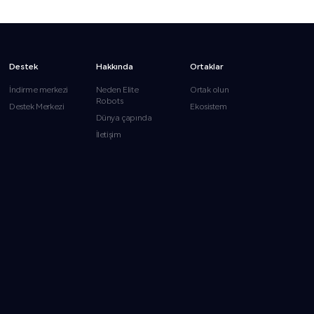
Destek
Hakkında
Ortaklar
İndirme merkezi
Neden Elite
Ortak olun
Robots
Destek Merkezi
Ekosistem
Dünya çapında
İletişim