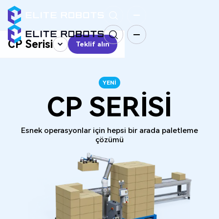
CP Serisi
Teklif alın
Teklif alın
YENI
CP SERISI
Esnek operasyonlar için hepsi bir arada paletleme
çözümü