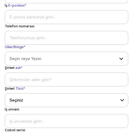
İş
E-postası*
Telefon numarası
Ülke/Bölge*
Şirket
adı*
Şirket
Türü*
İş unvanı
Cobot serisi