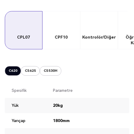
CPL07
CPF10
Kontrolör/Diğer
Öğr
K
C620
CS625
CS530H
Spesifik
Parametre
Yük
20kg
Yarıçap
1800mm