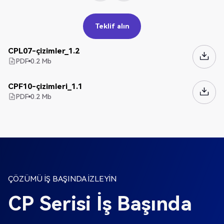
Teklif alın
Teklif alın
CPL07-çizimler_1.2
PDF
0.2
Mb
CPF10-çizimleri_1.1
PDF
0.2
Mb
ÇÖZÜMÜ İŞ BAŞINDA İZLEYİN
CP Serisi İş Başında