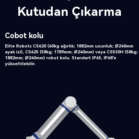
Kutudan Çıkarma
Cobot kolu
Elite Robots CS620 (60kg ağırlık; 1882mm uzunluk; Ø240mm
ayak izi), CS625 (58kg; 1789mm; Ø240mm) veya CS530H (58kg;
1882mm; Ø240mm) robot kolu. Standart IP65, IP68'e
yükseltilebilir.