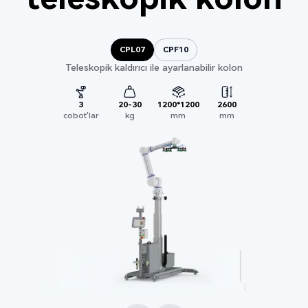
CPL07
CPF10
CPL07
CPF10
Teleskopik kaldırıcı ile ayarlanabilir kolon
3
3
20-30
20-30
1200*1200
1200*1200
2600
1700
cobot'lar
cobot'lar
kg
kg
mm
mm
mm
mm