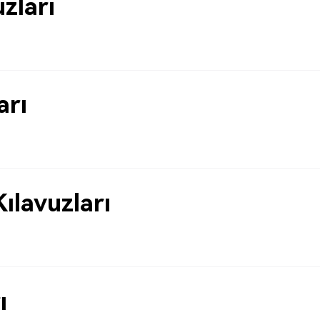
uzları
arı
ılavuzları
ı