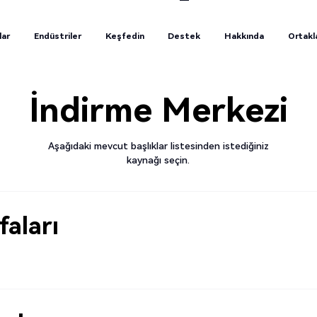
lar
Endüstriler
Keşfedin
Destek
Hakkında
Ortakl
lar
Endüstriler
Keşfedin
Destek
Hakkında
Ortakl
İndirme Merkezi
Aşağıdaki mevcut başlıklar listesinden istediğiniz
kaynağı seçin.
faları