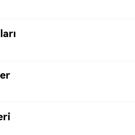
ları
er
eri