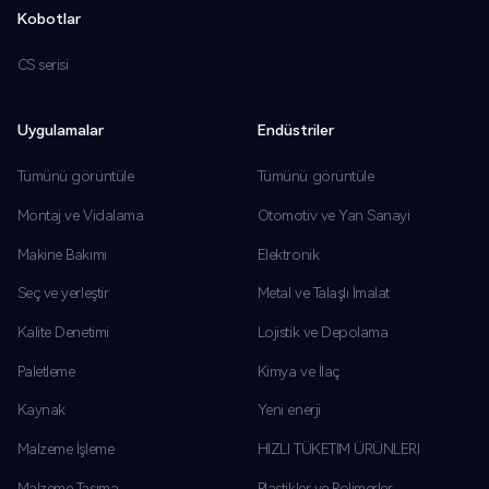
Kobotlar
CS serisi
Uygulamalar
Endüstriler
Tümünü görüntüle
Tümünü görüntüle
Montaj ve Vidalama
Otomotiv ve Yan Sanayi
Makine Bakımı
Elektronik
Seç ve yerleştir
Metal ve Talaşlı İmalat
Kalite Denetimi
Lojistik ve Depolama
Paletleme
Kimya ve İlaç
Kaynak
Yeni enerji
Malzeme İşleme
HIZLI TÜKETIM ÜRÜNLERI
Malzeme Taşıma
Plastikler ve Polimerler